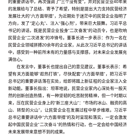
的重要讲话中，再次强调了“三个没有变”，并对民营企业40年来
的发展给与了总结、寄予了希望，特别是提出大力支持民营经济
发展壮大的“六方面举措”，为近期处于迷茫中的民营企业指明了
方向，发了“定心丸”、注入“强心剂”，带来巨大鼓舞。习近平总
书记的讲话，既是民营企业投身“二次奋发”的动员令，也是吹响
民营企业“二次进发”的冲锋号。董事长进一步表示：作为一名在
民营企业领域拼搏20余年的企业家，从此次习近平总书记的讲话
中，感受到一种前所未有的力量感与支撑感，对未来企业发展充
满信心。
在发言中，董事长也提出自己的意见建议。董事长表示：希
望有关方面能够“趁热打铁”，尽快配套“六方面举措”，把习近平
总书记的重要讲话落在实处，给即将踏上新征程的企业家注入全
新动能。董事长指出：坦率地说，民营企业家内心深处有一股天
然的创新创造热情，有一种坚韧的吃苦耐劳精神，但一个时期以
来，压在民营企业身上的“新三座大山”：“市场的冰山、融资的高
山、转型的火山”，让民营企业在发展过程中举步维艰。习近平
总书记重要讲话中“六方面举措”的及时呈现和落实，一定会激发
起中国民营企业“二次奋斗”的热情和行动，也一定会给中国经济
未来发展带来意想不到的成果。