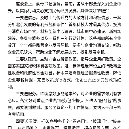
座谈会上，蔡奇书记强调，当前，各级干部要深入到企业中
去，以实际行动关心支持民营经济发展。具体做好“四送”：
一要送信息。及时上门传递党的大政方针和积极信息，一起
分析北京发展的有利形势和条件：首都科技人才最具优势，投资
与消费市场巨大，科技创新中心建设、城市副中心建设、新机场
建设、冬奥会筹办以及一系列三年行动计划，这些都向所有企业
敞开，个个都是民营企业发展契机。要多与企业沟通交流，听取
企业意见诉求，帮助企业了解发展态势，找到发展商机。
二要送政策。主动向企业解读政策，指导企业用好政策。全
面落实国家减税降费各项政策。进一步清理我市设立的行政事业
性收费和政府性基金项目，标本兼治降低经营服务性收费，降低
企业非税负担，完善政策执行方式，让企业真正享受到政策红
利。
三要送服务。继续念好服务这本经，对企业的需求做到有求
必应。落实好对重点企业的“服务包”制度。凡进入“服务包”的事
项，都要说到做到。服务民营企业的工作情况，要纳入干部考核
考察范围。
四要送温暖。打破各种各样的“卷帘门”、“玻璃门”、“旋转
门”，在市场准入、审批许可、经营运行、招投标等方面，在产