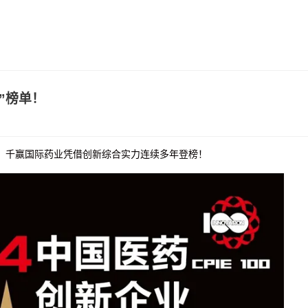
”榜单！
出炉，千赢国际药业凭借创新综合实力连续多年登榜！