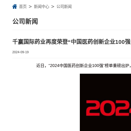
首页
新闻中心
公司新闻
公司新闻
千赢国际药业再度荣登“中国医药创新企业100强
2024-09-19
近日，“2024中国医药创新企业100强”榜单重磅