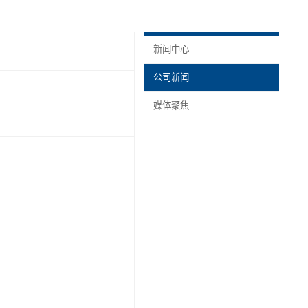
新闻中心
公司新闻
媒体聚焦