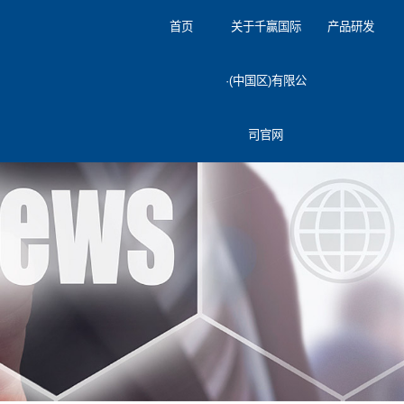
首页
关于千赢国际
产品研发
公司简介
上市产品
·(中国区)有限公
企业文化
在研管线
千赢国际成员
司官网